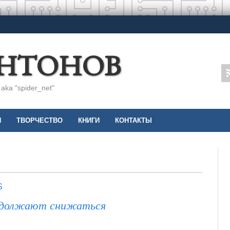
АНТОНОВ
ka "spider_net"
И
ТВОРЧЕСТВО
КНИГИ
КОНТАКТЫ
S
одолжают снижаться