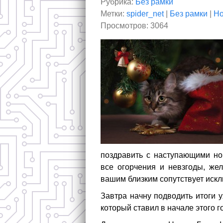
Рубрика:
Без рамки
Метки:
spider_net
|
Без рамки
|
Но
Просмотров: 3064
поздравить с наступающими но
все огорчения и невзгоды, же
вашим близким сопутствует искл
Завтра начну подводить итоги 
который ставил в начале этого 