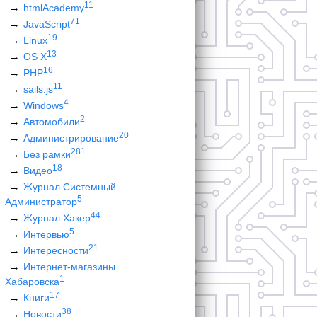
11
htmlAcademy
71
JavaScript
19
Linux
13
OS X
16
PHP
11
sails.js
4
Windows
2
Автомобили
20
Администрирование
281
Без рамки
18
Видео
Журнал Системный
5
Администратор
44
Журнал Хакер
5
Интервью
21
Интересности
Интернет-магазины
1
Хабаровска
17
Книги
38
Новости