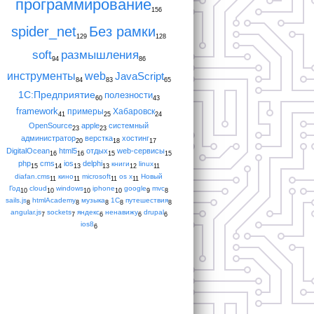
программирование
156
spider_net
Без рамки
129
128
soft
размышления
94
86
инструменты
web
JavaScript
84
83
65
1С:Предприятие
полезности
60
43
framework
примеры
Хабаровск
41
25
24
OpenSource
apple
системный
23
23
администратор
верстка
хостинг
20
18
17
DigitalOcean
html5
отдых
web-сервисы
16
16
15
15
php
cms
ios
delphi
книги
linux
15
14
13
13
12
11
diafan.cms
кино
microsoft
os x
Новый
11
11
11
11
Год
cloud
windows
iphone
google
mvc
10
10
10
10
9
8
sails.js
htmlAcademy
музыка
1С
путешествия
8
8
8
8
8
angular.js
sockets
яндекс
ненавижу
drupal
7
7
6
6
6
ios8
6