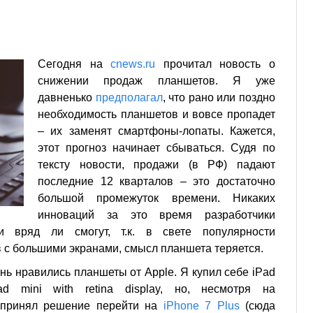
Сегодня на
cnews.ru
прочитал новость о
снижении продаж планшетов. Я уже
давненько
предполагал
, что рано или поздно
необходимость планшетов и вовсе пропадет
– их заменят смартфоны-лопаты. Кажется,
этот прогноз начинает сбываться. Судя по
тексту новости, продажи (в РФ) падают
последние 12 кварталов – это достаточно
большой промежуток времени. Никаких
инноваций за это время разработчики
 вряд ли смогут, т.к. в свете популярности
с большими экранами, смысл планшета теряется.
ень нравились планшеты от Apple. Я купил себе iPad
 mini with retina display, но, несмотря на
, принял решение перейти на
iPhone 7 Plus
(сюда