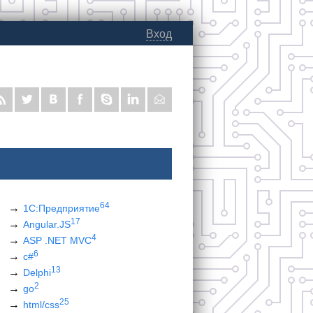
Вход
64
1С:Предприятие
17
Angular.JS
4
ASP .NET MVC
6
c#
13
Delphi
2
go
25
html/css