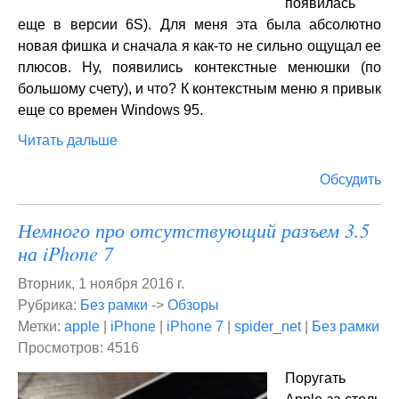
появилась
еще в версии 6S). Для меня эта была абсолютно
новая фишка и сначала я как-то не сильно ощущал ее
плюсов. Ну, появились контекстные менюшки (по
большому счету), и что? К контекстным меню я привык
еще со времен Windows 95.
Читать дальше
Обсудить
Немного про отсутствующий разъем 3.5
на iPhone 7
Вторник, 1 ноября 2016 г.
Рубрика:
Без рамки
->
Обзоры
Метки:
apple
|
iPhone
|
iPhone 7
|
spider_net
|
Без рамки
Просмотров: 4516
​Поругать