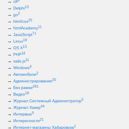
6
c#
13
Delphi
2
go
25
html/css
11
htmlAcademy
71
JavaScript
19
Linux
13
OS X
16
PHP
11
sails.js
4
Windows
2
Автомобили
20
Администрирование
281
Без рамки
18
Видео
5
Журнал Системный Администратор
44
Журнал Хакер
5
Интервью
21
Интересности
1
Интернет-магазины Хабаровска