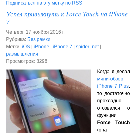
Подписаться на эту метку по RSS
Успел привыкнуть к Force Touch на iPhone
7
Четверг, 17 ноября 2016 г.
Рубрика:
Без рамки
Метки:
iOS
|
iPhone
|
iPhone 7
|
spider_net
|
размышления
Просмотров: 3298
Когда я делал
мини-обзор
iPhone 7 Plus
,
то достаточно
прохладно
отозвался о
функции
Force Touch
(она