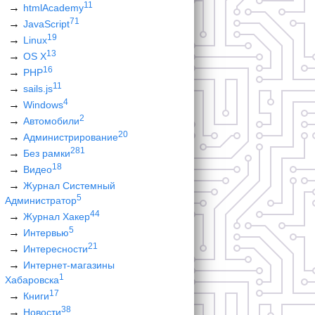
11
htmlAcademy
71
JavaScript
19
Linux
13
OS X
16
PHP
11
sails.js
4
Windows
2
Автомобили
20
Администрирование
281
Без рамки
18
Видео
Журнал Системный
5
Администратор
44
Журнал Хакер
5
Интервью
21
Интересности
Интернет-магазины
1
Хабаровска
17
Книги
38
Новости