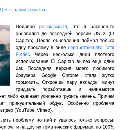
t
|
Без рамки
|
советы
Недавно
рассказывал
, что я наконец-то
обновился до последней версии OS X (El
Capitan). После обновления поймал только
одну проблему в виде
неработающего Total
Finder
. Через несколько дней плотного
использования El Capitan вылез еще один
баг. Последняя версия моего любимого
браузера Google Chrome стала жутко
тормозить. Откроешь пару вкладок, минут
тридцать поработаешь и начинаются
нет, либо начинает усиленно грузить камень. Причем
ет принудительный обдув. Особенно проблема
видео (YouTube, Vimeo).
глить проблему, но найти удалось только вопросы.
erflow, и на других тематических форумах, но 100%