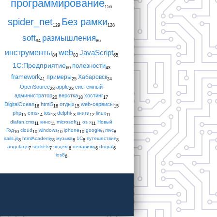
программирование
156
spider_net
Без рамки
129
128
soft
размышления
94
86
инструменты
web
JavaScript
84
83
65
1С:Предприятие
полезности
60
43
framework
примеры
Хабаровск
41
25
24
OpenSource
apple
системный
23
23
администратор
верстка
хостинг
20
18
17
DigitalOcean
html5
отдых
web-сервисы
16
16
15
15
php
cms
ios
delphi
книги
linux
15
14
13
13
12
11
diafan.cms
кино
microsoft
os x
Новый
11
11
11
11
Год
cloud
windows
iphone
google
mvc
10
10
10
10
9
8
sails.js
htmlAcademy
музыка
1С
путешествия
8
8
8
8
8
angular.js
sockets
яндекс
ненавижу
drupal
7
7
6
6
6
ios8
6