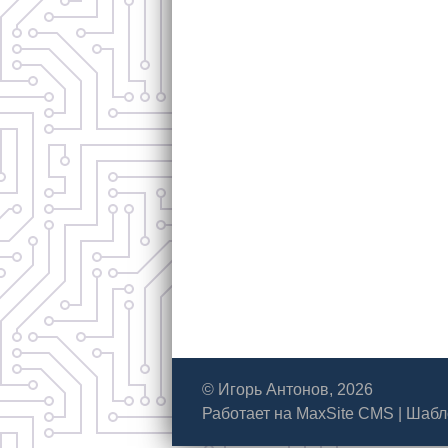
© Игорь Антонов, 2026
Работает на
MaxSite CMS
|
Шабл