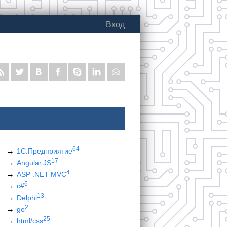
Вход
64
1С:Предприятие
17
Angular.JS
4
ASP .NET MVC
6
c#
13
Delphi
2
go
25
html/css