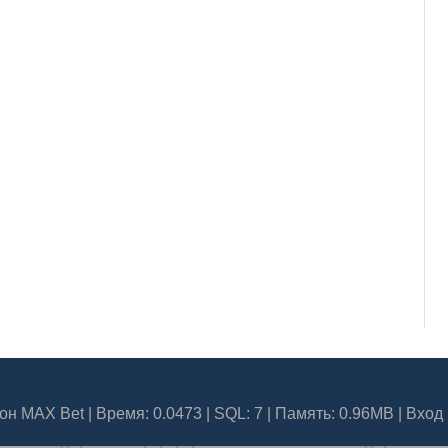
он MAX Bet
| Время: 0.0473 | SQL: 7 | Память: 0.96MB
|
Вход