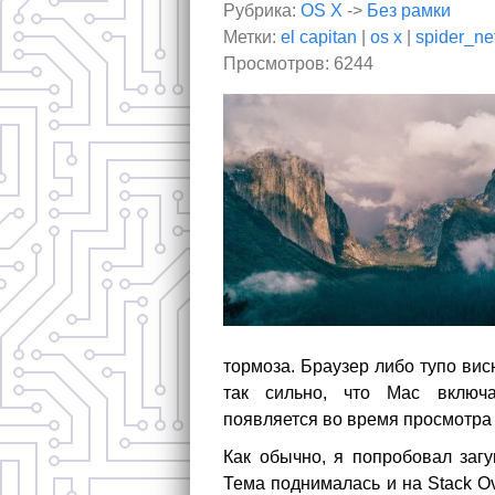
Рубрика:
OS X
->
Без рамки
Метки:
el capitan
|
os x
|
spider_ne
Просмотров: 6244
тормоза. Браузер либо тупо вис
так сильно, что Mac включа
появляется во время просмотра 
Как обычно, я попробовал загу
Тема поднималась и на Stack Ov