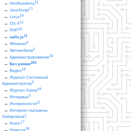
11
htmlAcademy
71
JavaScript
19
Linux
13
OS X
16
PHP
11
sails.js
4
Windows
2
Автомобили
20
Администрирование
281
Без рамки
18
Видео
Журнал Системный
5
Администратор
44
Журнал Хакер
5
Интервью
21
Интересности
Интернет-магазины
1
Хабаровска
17
Книги
38
Новости