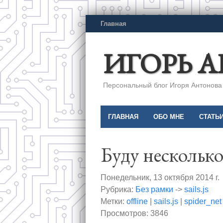
Главная
ИГОРЬ 
Персональный блог Игоря Антонова a
ГЛАВНАЯ
ОБО МНЕ
СТАТЬ
Буду несколько 
Понедельник, 13 октября 2014 г.
Рубрика:
Без рамки
->
sails.js
Метки:
offline
|
sails.js
|
spider_net
Просмотров: 3846