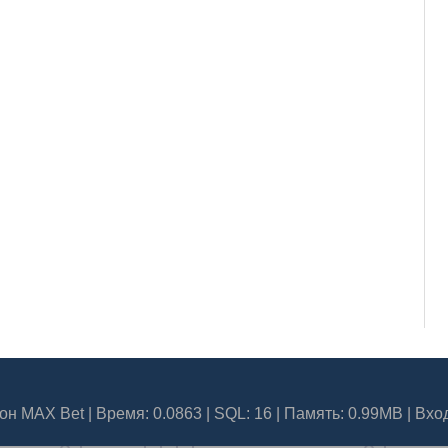
он MAX Bet
| Время: 0.0863 | SQL: 16 | Память: 0.99MB
|
Вхо