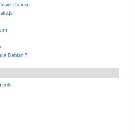
малые экраны
ils.js
orm
к
d в Debian 7
ments