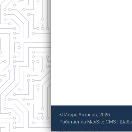
© Игорь Антонов, 2026
Работает на
MaxSite CMS
|
Шабл