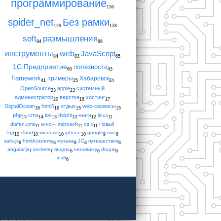
программирование
156
spider_net
Без рамки
129
128
soft
размышления
94
86
инструменты
web
JavaScript
84
83
65
1С:Предприятие
полезности
60
43
framework
примеры
Хабаровск
41
25
24
OpenSource
apple
системный
23
23
администратор
верстка
хостинг
20
18
17
DigitalOcean
html5
отдых
web-сервисы
16
16
15
15
php
cms
ios
delphi
книги
linux
15
14
13
13
12
11
diafan.cms
кино
microsoft
os x
Новый
11
11
11
11
Год
cloud
windows
iphone
google
mvc
10
10
10
10
9
8
sails.js
htmlAcademy
музыка
1С
путешествия
8
8
8
8
8
angular.js
sockets
яндекс
ненавижу
drupal
7
7
6
6
6
ios8
6