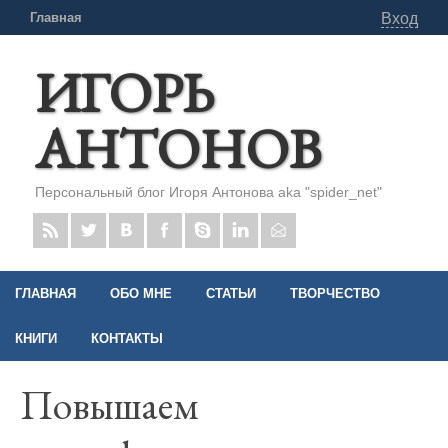
Главная
Вход
ИГОРЬ
АНТОНОВ
Персональный блог Игоря Антонова aka "spider_net"
ГЛАВНАЯ
ОБО МНЕ
СТАТЬИ
ТВОРЧЕСТВО
КНИГИ
КОНТАКТЫ
Повышаем